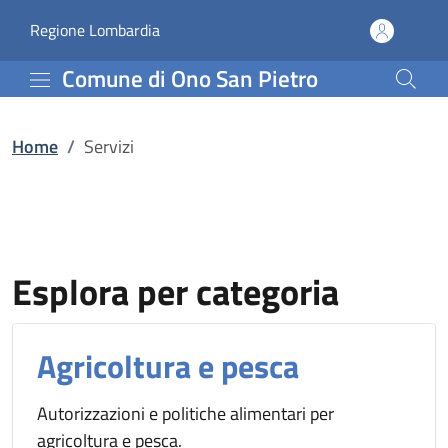
Servizi | Comune di Ono 
Vai al contenuto principale
(apre in un'altra scheda).
Regione Lombardia
Comune di Ono San Pietro
Home
/
Servizi
Esplora per categoria
Agricoltura e pesca
Autorizzazioni e politiche alimentari per
agricoltura e pesca.