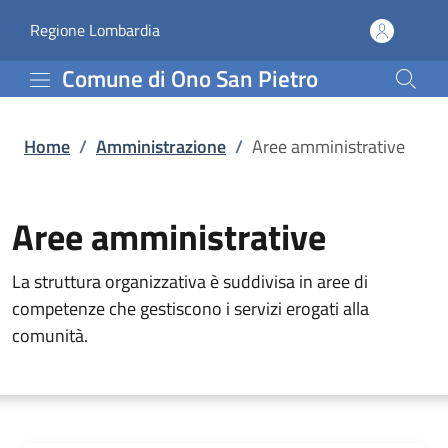
Aree amministrative | C
Vai al contenuto principale
(apre in un'altra scheda).
Regione Lombardia
Comune di Ono San Pietro
Home
/
Amministrazione
/
Aree amministrative
Aree amministrative
La struttura organizzativa è suddivisa in aree di
competenze che gestiscono i servizi erogati alla
comunità.