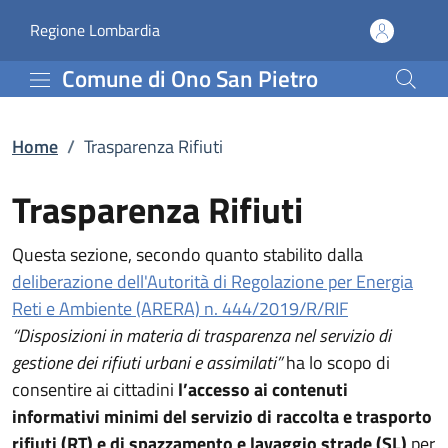
Trasparenza Rifiuti | Co
Vai al contenuto principale
(apre in un'altra scheda).
Regione Lombardia
Comune di Ono San Pietro
Home
/
Trasparenza Rifiuti
Trasparenza Rifiuti
Questa sezione, secondo quanto stabilito dalla
deliberazione dell'Autorità di Regolazione per Energia
Reti e Ambiente (ARERA) n. 444/2019/R/RIF
“Disposizioni in materia di trasparenza nel servizio di
gestione dei rifiuti urbani e assimilati”
ha lo scopo di
consentire ai cittadini
l’accesso ai contenuti
informativi minimi del servizio di raccolta e trasporto
rifiuti (RT) e di spazzamento e lavaggio strade (SL)
per