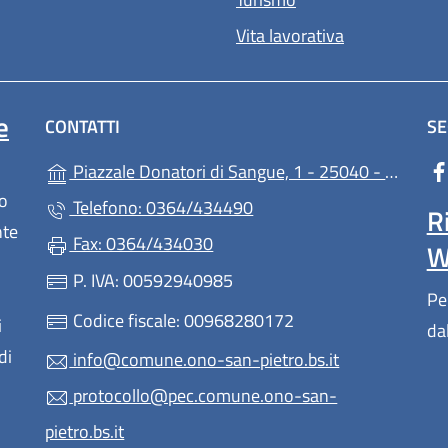
Vita lavorativa
e
CONTATTI
SE
Piazzale Donatori di Sangue, 1 - 25040 - Ono San Pietro
lo
Telefono: 0364/434490
R
nte
Fax: 0364/434030
W
P. IVA: 00592940985
Pe
Codice fiscale: 00968280172
i
da
di
info@comune.ono-san-pietro.bs.it
protocollo@pec.comune.ono-san-
pietro.bs.it