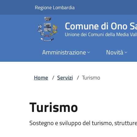
Servizi | Comune di
Vai al contenuto principale
(apre in un'altra scheda).
Regione Lombardia
Comune di Ono Sa
Unione dei Comuni della Media Vall
Amministrazione
Novità
Home
/
Servizi
/
Turismo
Turismo
Sostegno e sviluppo del turismo, strutture 