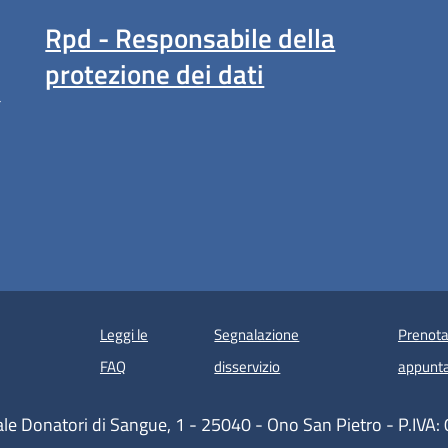
Rpd - Responsabile della
protezione dei dati
a
Leggi le
Segnalazione
Prenota
 in un'altra scheda).
FAQ
disservizio
appunt
ale Donatori di Sangue, 1 - 25040 - Ono San Pietro - P.IV