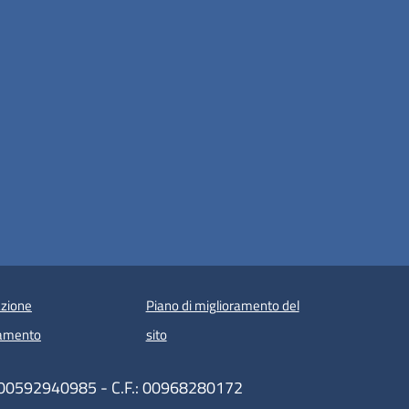
zione
Piano di miglioramento del
amento
sito
A: 00592940985 - C.F.: 00968280172