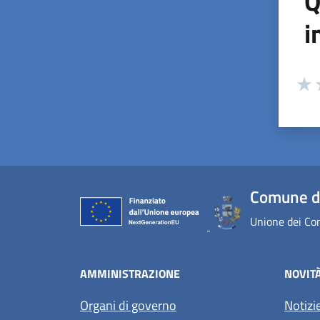
Q
i
Valuta
Valu
V
Comune di
Unione dei Com
AMMINISTRAZIONE
NOVIT
Organi di governo
Notizi