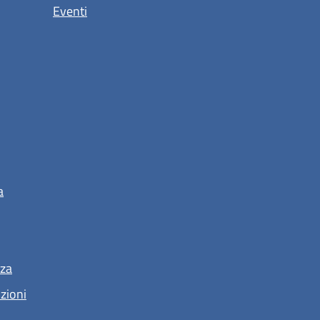
Eventi
a
nza
nzioni