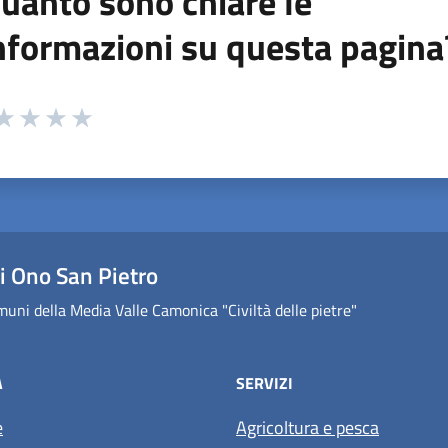
uanto sono chiare le
nformazioni su questa pagina
 da 1 a 5 stelle la pagina
ta 1 stelle su 5
aluta 2 stelle su 5
Valuta 3 stelle su 5
Valuta 4 stelle su 5
Valuta 5 stelle su 5
 Ono San Pietro
uni della Media Valle Camonica "Civiltà delle pietre"
À
SERVIZI
e
Agricoltura e pesca