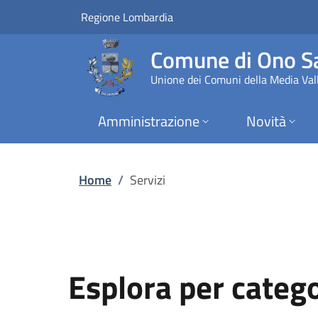
Servizi | Comune di
Vai al contenuto principale
(apre in un'altra scheda).
Regione Lombardia
Comune di Ono Sa
Unione dei Comuni della Media Vall
Amministrazione
Novità
Home
/
Servizi
Esplora per categ