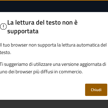
oncorso pubblico | 
n Pietro
La lettura del testo non è
e Camonica "Civiltà delle pietre"
supportata
Servizi
Vivere Ono San Pietro
Il tuo browser non supporta la lettura automatica del
testo.
ecipare ad un concorso pubblico
Ti suggeriamo di utilizzare una versione aggiornata di
uno dei browser più diffusi in commercio.
n concorso pubblico
Chiudi