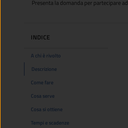
Presenta la domanda per partecipare a
INDICE
A chi è rivolto
Descrizione
Come fare
Cosa serve
Cosa si ottiene
Tempi e scadenze