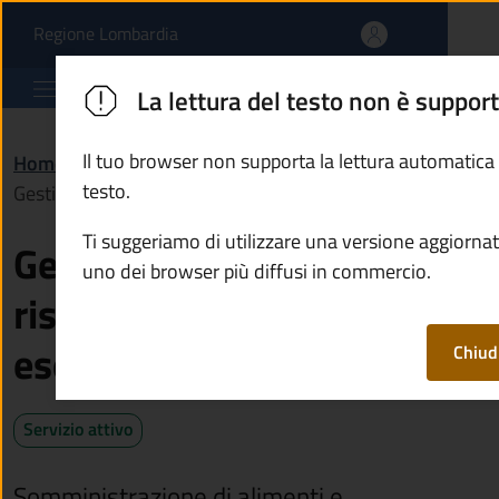
Gestire un bar, ristoran
Vai al contenuto principale
(apre in un'altra scheda).
Regione Lombardia
Comune di Ono San Pietro
La lettura del testo non è suppor
Il tuo browser non supporta la lettura automatica
Home
/
Servizi
/
Imprese e commercio
/
testo.
Gestire un bar, ristorante o altro esercizio pubblico
Ti suggeriamo di utilizzare una versione aggiornat
Gestire un bar,
uno dei browser più diffusi in commercio.
ristorante o altro
esercizio pubblico
Chiud
Servizio attivo
Somministrazione di alimenti e