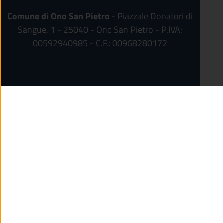
Comune di Ono San Pietro
- Piazzale Donatori di
Sangue, 1 - 25040 - Ono San Pietro - P.IVA:
00592940985 - C.F.: 00968280172