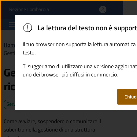
Gestire strutture ricett
Vai al contenuto principale
(apre in un'altra scheda).
Regione Lombardia
Comune di Ono San Pietro
La lettura del testo non è suppor
Il tuo browser non supporta la lettura automatica
Home
/
Servizi
/
Imprese e commercio
/
testo.
Gestire strutture ricettive alberghiere
Ti suggeriamo di utilizzare una versione aggiornat
Gestire strutture
uno dei browser più diffusi in commercio.
ricettive alberghiere
Chiud
Servizio attivo
Come avviare, sospendere o comunicare il
subentro nella gestione di una struttura