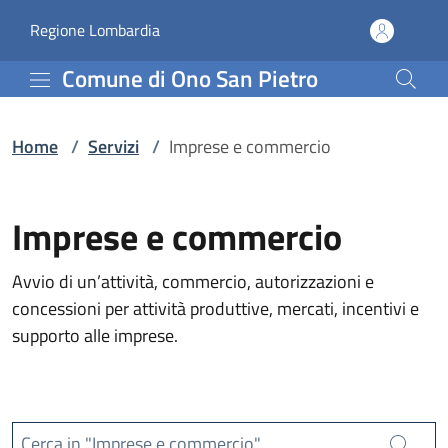
Servizi | Comune di Ono 
Vai al contenuto principale
(apre in un'altra scheda).
Regione Lombardia
Comune di Ono San Pietro
Home
/
Servizi
/
Imprese e commercio
Imprese e commercio
Avvio di un’attività, commercio, autorizzazioni e
concessioni per attività produttive, mercati, incentivi e
supporto alle imprese.
Cerca in "Imprese e commercio"