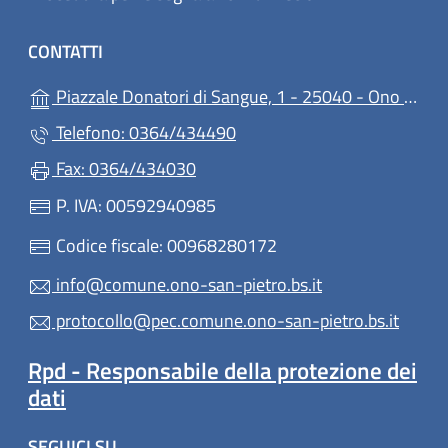
CONTATTI
Piazzale Donatori di Sangue, 1 - 25040 - Ono San Pietro
Telefono: 0364/434490
Fax: 0364/434030
P. IVA: 00592940985
Codice fiscale: 00968280172
info@comune.ono-san-pietro.bs.it
protocollo@pec.comune.ono-san-pietro.bs.it
Rpd - Responsabile della protezione dei
dati
SEGUICI SU