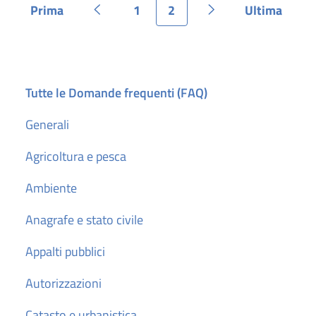
Prima
1
2
Ultima
Pagina
Pagina precedente
Pagina
Pagina
Pagina successiva
Pagina
Tutte le Domande frequenti (FAQ)
Generali
Agricoltura e pesca
Ambiente
Anagrafe e stato civile
Appalti pubblici
Autorizzazioni
Catasto e urbanistica