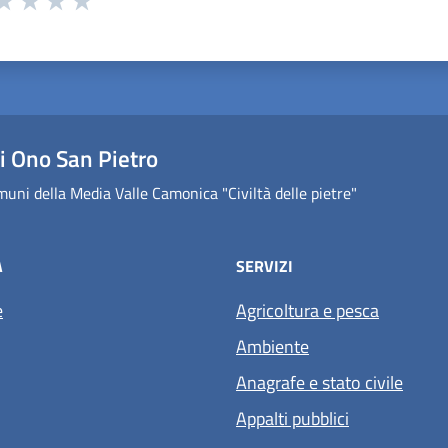
ta 1 stelle su 5
aluta 2 stelle su 5
Valuta 3 stelle su 5
Valuta 4 stelle su 5
Valuta 5 stelle su 5
 Ono San Pietro
uni della Media Valle Camonica "Civiltà delle pietre"
À
SERVIZI
e
Agricoltura e pesca
Ambiente
Anagrafe e stato civile
Appalti pubblici