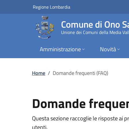
Domande frequenti 
Vai al contenuto principale
(apre in un'altra scheda).
Regione Lombardia
Comune di Ono Sa
Unione dei Comuni della Media Vall
Amministrazione
Novità
Home
/
Domande frequenti (FAQ)
Domande frequen
Questa sezione raccoglie le risposte ai p
utenti.