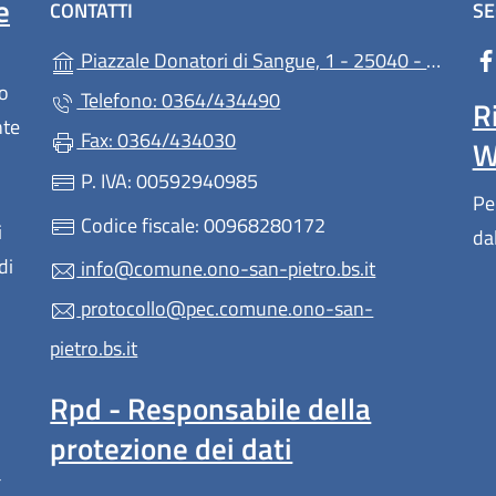
e
CONTATTI
SE
Piazzale Donatori di Sangue, 1 - 25040 - Ono San Pietro
lo
Telefono: 0364/434490
R
nte
Fax: 0364/434030
W
P. IVA: 00592940985
Pe
Codice fiscale: 00968280172
i
da
di
info@comune.ono-san-pietro.bs.it
protocollo@pec.comune.ono-san-
pietro.bs.it
Rpd - Responsabile della
protezione dei dati
a