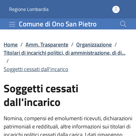
Soggetti cessati dall'inc
Vai al contenuto principale
(apre in un'altra scheda).
Regione Lombardia
Comune di Ono San Pietro
Home
/
Amm. Trasparente
/
Organizzazione
/
Titolari di incarichi politici, di amministrazione, di di...
/
Soggetti cessati dall'incarico
Soggetti cessati
dall'incarico
Nomina, compensi ed emolumenti ricevuti, dichiarazioni
patrimoniali e reddituali, altre informazioni sui titolari di
incarichi politici cessati dalla carica. I dati rimangono