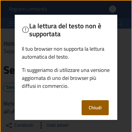
Separazione e divorzio 
Vai al contenuto principale
(apre in un'altra scheda).
Regione Lombardia
Comune di Ono San Pietro
La lettura del testo non è
supportata
Home
/
Servizi
/
Anagrafe e stato civile
/
Il tuo browser non supporta la lettura
Separazione e divorzio
automatica del testo.
Separazione e divorzio
Ti suggeriamo di utilizzare una versione
aggiornata di uno dei browser più
diffusi in commercio.
Servizio attivo
Richiedi la separazione o il divorzio rivolgendoti
Chiudi
all'ufficio di stato civile del Comune
Condividi
Vedi azioni