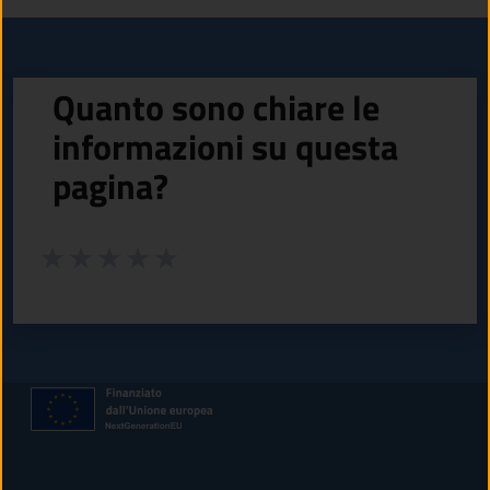
Quanto sono chiare le
informazioni su questa
pagina?
Valuta da 1 a 5 stelle la pagina
Valuta 1 stelle su 5
Valuta 2 stelle su 5
Valuta 3 stelle su 5
Valuta 4 stelle su 5
Valuta 5 stelle su 5