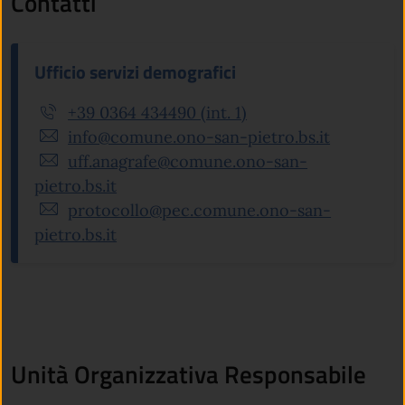
Contatti
Ufficio servizi demografici
+39 0364 434490 (int. 1)
info@comune.ono-san-pietro.bs.it
uff.anagrafe@comune.ono-san-
pietro.bs.it
protocollo@pec.comune.ono-san-
pietro.bs.it
Unità Organizzativa Responsabile