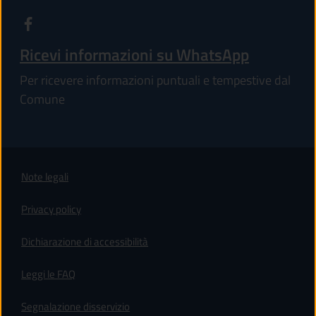
Ricevi informazioni su WhatsApp
Per ricevere informazioni puntuali e tempestive dal
Comune
Note legali
Privacy policy
(apre in un'altra scheda).
Dichiarazione di accessibilità
Leggi le FAQ
Segnalazione disservizio