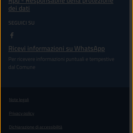
Rpd - Responsabile della protezione
dei dati
SEGUICI SU
Ricevi informazioni su WhatsApp
Per ricevere informazioni puntuali e tempestive
dal Comune
Note legali
Privacy policy
(apre in un'altra scheda).
Dichiarazione di accessibilità