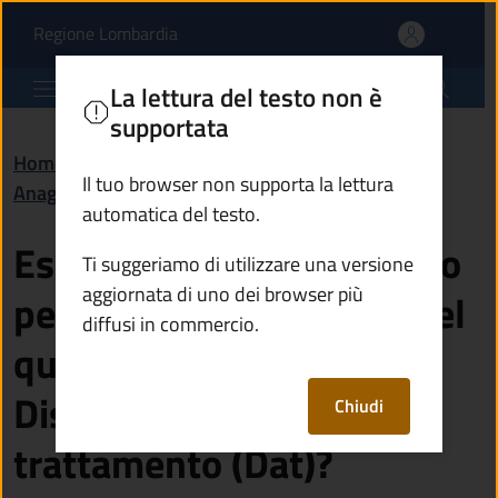
Esiste un modulo previst
Vai al contenuto principale
(apre in un'altra scheda).
Regione Lombardia
Comune di Ono San Pietro
La lettura del testo non è
supportata
Home
/
Domande frequenti (FAQ)
/
Il tuo browser non supporta la lettura
Anagrafe e stato civile
automatica del testo.
Esiste un modulo previsto
Ti suggeriamo di utilizzare una versione
aggiornata di uno dei browser più
per legge per il tramite del
diffusi in commercio.
quale esprimere le
Disposizioni anticipate di
Chiudi
trattamento (Dat)?