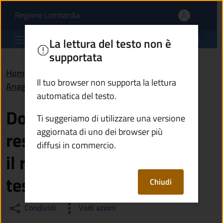
Dopo aver trasferito la 
Vai al contenuto principale
(apre in un'altra scheda).
Regione Lombardia
Comune di Ono San Pietro
La lettura del testo non è
supportata
Home
/
Domande frequenti (FAQ)
/
Il tuo browser non supporta la lettura
Anagrafe e stato civile
automatica del testo.
Dopo aver trasferito la
Ti suggeriamo di utilizzare una versione
aggiornata di uno dei browser più
residenza dovrò chiedere
diffusi in commercio.
il rilascio di una nuova
tessera elettorale?
Chiudi
Condividi
Vedi azioni