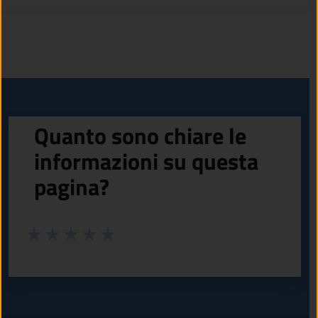
Quanto sono chiare le
informazioni su questa
pagina?
Valuta da 1 a 5 stelle la pagina
Valuta 1 stelle su 5
Valuta 2 stelle su 5
Valuta 3 stelle su 5
Valuta 4 stelle su 5
Valuta 5 stelle su 5